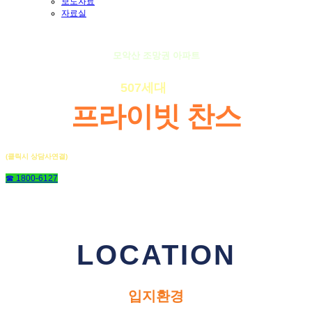
보도자료
자료실
모악산 조망권 아파트
단
507세대
만 누릴
프라이빗 찬스
(클릭시 상담사연결)
☎ 1800-6127
LOCATION
입지환경