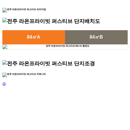
84㎡A
84㎡B