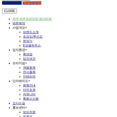
☎ 1800-6127
사전방문예약
CLOSE
전주 라온프라이빗 퍼스티브
방문예약
사업개요
+
브랜드소개
조감도/투시도
분양가
E모델하우스
입지환경
+
특장점
입지여건
프리미엄
+
개발호재
전시품목
인테리어
단지배치도
+
평형안내
단지조경
커뮤니티
특화시스템
오시는길
홍보센터
+
보도자료
자료실